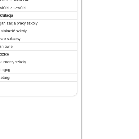
onika filmowa G4
tórki z czwórki
krutacja
ganizacja pracy szkoły
iałalność szkoły
sze sukcesy
zniowie
dzice
kumenty szkoły
dagog
etargi