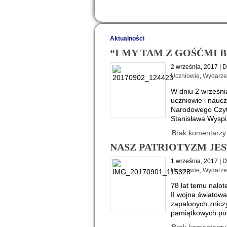
Aktualności
“I MY TAM Z GOŚĆMI B
2 września, 2017 | 
Uczniowie
,
Wydarze
W dniu 2 wrześn
uczniowie i nauczy
Narodowego Czyt
Stanisława Wyspi
Brak komentarzy
NASZ PATRIOTYZM JE
1 września, 2017 | 
Uczniowie
,
Wydarze
78 lat temu nalot
II wojna światowa
zapalonych zniczy
pamiątkowych pod