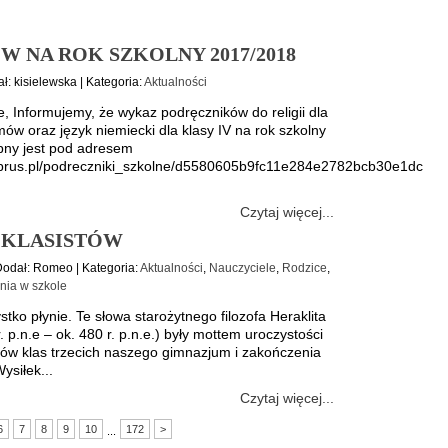
 NA ROK SZKOLNY 2017/2018
ał: kisielewska | Kategoria:
Aktualności
, Informujemy, że wykaz podręczników do religii dla
ów oraz język niemiecki dla klasy IV na rok szkolny
pny jest pod adresem
.librus.pl/podreczniki_szkolne/d5580605b9fc11e284e2782bcb30e1dc
Czytaj więcej...
OKLASISTÓW
Dodał: Romeo | Kategoria:
Aktualności
,
Nauczyciele
,
Rodzice
,
nia w szkole
stko płynie. Te słowa starożytnego filozofa Heraklita
. p.n.e – ok. 480 r. p.n.e.) były mottem uroczystości
ów klas trzecich naszego gimnazjum i zakończenia
ysiłek...
Czytaj więcej...
6
7
8
9
10
172
>
...