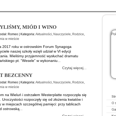
YLIŚMY, MIÓD I WINO
Po
Dodał: Romeo | Kategoria:
Aktualności
,
Nauczyciele
,
Rodzice
,
zo
nia w mieście
ia 2017 roku w ostrowskim Forum Synagoga
ciele naszej szkoły wzięli udział w VI edycji
ania. Mieliśmy przyjemność wysłuchać dramatu
ańskiego pt. “Wesele” w wykonaniu...
Czytaj więcej...
ST BEZCENNY
Dodał: Romeo | Kategoria:
Aktualności
,
Nauczyciele
,
Rodzice
,
nia w mieście
em na Wieluń i ostrzałem Westerplatte rozpoczęła się
St
. Uroczystości rozpoczęły się od złożenia kwiatów i
O 
 w miejscach szczególnej pamięci: przy tablicach
 ostrowską...
Ga