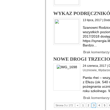
WYKAZ PODRĘCZNIKÓW
13 lipca, 2017 | Dod
Szanowni Rodzice
wszystkich poziom
2017/2018 dostę
https://synergia
Bardzo...
Brak komentarzy
NOWE DROGI TRZECI
24 czerwca, 2017 | 
Uczniowie
,
Wydarze
Panta rhei – wszy
z Efezu (ok. 540 r
pożegnania uczni
roku szkolnego. W
Brak komentarzy
Strona 3 z 172
<
1
2
3
4
5