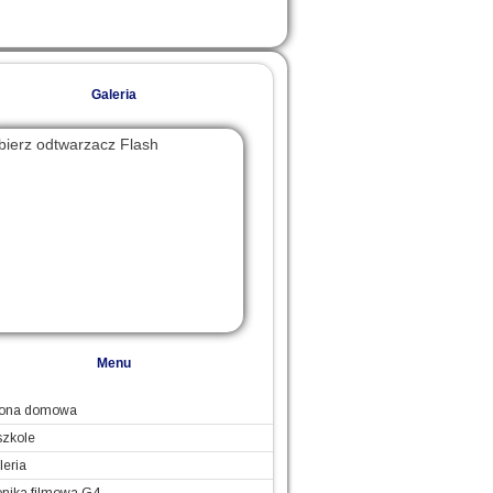
Galeria
bierz odtwarzacz Flash
, aby
baczyć ten pokaz slajdów.
Menu
rona domowa
szkole
leria