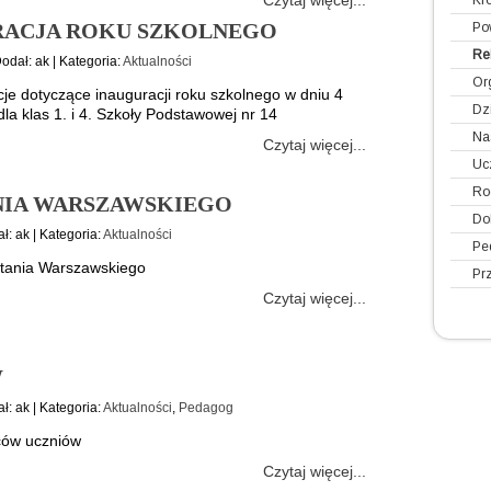
Czytaj więcej...
Kr
URACJA ROKU SZKOLNEGO
Pow
Re
Dodał: ak | Kategoria:
Aktualności
Or
je dotyczące inauguracji roku szkolnego w dniu 4
Dz
la klas 1. i 4. Szkoły Podstawowej nr 14
Na
Czytaj więcej...
Uc
Ro
NIA WARSZAWSKIEGO
Do
ł: ak | Kategoria:
Aktualności
Pe
stania Warszawskiego
Prz
Czytaj więcej...
W
ł: ak | Kategoria:
Aktualności
,
Pedagog
ców uczniów
Czytaj więcej...