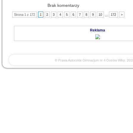
Brak komentarzy
Strona 1 z 172
1
2
3
4
5
6
7
8
9
10
172
>
...
Reklama
© Prawa Autorskie Gimnazjum nr 4 Ostrów Wlkp. 201