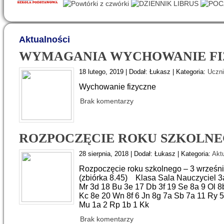
Aktualności
WYMAGANIA WYCHOWANIE FI
18 lutego, 2019 | Dodał: Łukasz | Kategoria:
Uczni
Wychowanie fizyczne
Brak komentarzy
ROZPOCZĘCIE ROKU SZKOLNEGO
28 sierpnia, 2018 | Dodał: Łukasz | Kategoria:
Akt
Rozpoczęcie roku szkolnego – 3 wrześni
(zbiórka 8.45) Klasa Sala Nauczyciel 3a
Mr 3d 18 Bu 3e 17 Db 3f 19 Se 8a 9 Ol 8
Kc 8e 20 Wn 8f 6 Jn 8g 7a Sb 7a 11 Ry 5
Mu 1a 2 Rp 1b 1 Kk
Brak komentarzy