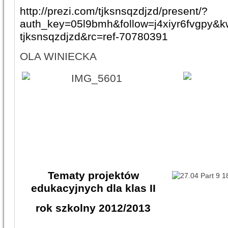
http://prezi.com/tjksnsqzdjzd/present/?
auth_key=05l9bmh&follow=j4xiyr6fvgpy&k
tjksnsqzdjzd&rc=ref-70780391
OLA WINIECKA
Tematy projektów
edukacyjnych dla klas II
rok szkolny 2012/2013