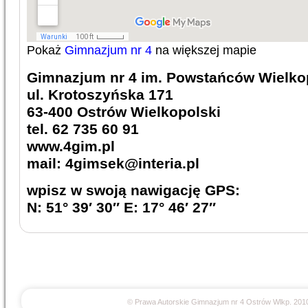
Pokaż
Gimnazjum nr 4
na większej mapie
Gimnazjum nr 4 im. Powstańców Wielko
ul. Krotoszyńska 171
63-400 Ostrów Wielkopolski
tel. 62 735 60 91
www.4gim.pl
mail: 4gimsek@interia.pl
wpisz w swoją nawigację GPS:
N: 51° 39′ 30″ E: 17° 46′ 27″
© Prawa Autorskie Gimnazjum nr 4 Ostrów Wlkp. 201