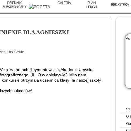
ŻNIENIE DLA AGNIESZKI
Po
zo
ice
,
Uczniowie
e Wlkp. w ramach Reymontowskiej Akademii Umysłu,
fotograficznego ,,II LO w obiektywie”. Miło nam
konkursie otrzymała uczennica klasy IIe naszej szkoły
alszych sukcesów!
St
O 
Ga