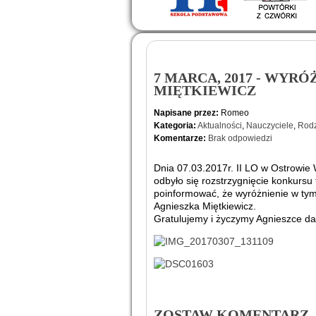
7 MARCA, 2017 - WYRÓ
MIĘTKIEWICZ
Napisane przez:
Romeo
Kategoria:
Aktualności
,
Nauczyciele
,
Rodz
Komentarze:
Brak odpowiedzi
Dnia 07.03.2017r. II LO w Ostrowi
odbyło się rozstrzygnięcie konkursu 
poinformować, że wyróżnienie w tym 
Agnieszka Miętkiewicz.
Gratulujemy i życzymy Agnieszce d
ZOSTAW KOMENTARZ