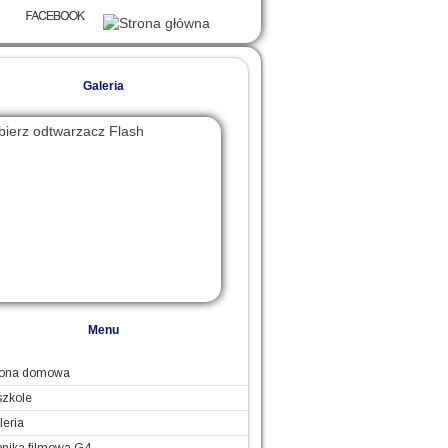
Galeria
bierz odtwarzacz Flash
, aby
baczyć ten pokaz slajdów.
Menu
rona domowa
szkole
leria