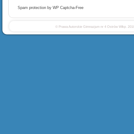
Spam protection by WP Captcha-Free
© Prawa Autorskie Gimnazjum nr 4 Ostrów Wlkp. 201